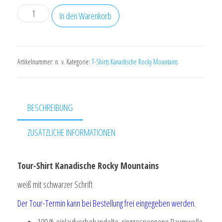
Tour-
In den Warenkorb
Shirt
Kanadische
Rocky
Artikelnummer:
n. v.
Kategorie:
T-Shirts Kanadische Rocky Mountains
Mountains
weiß/schwarz
Menge
BESCHREIBUNG
ZUSÄTZLICHE INFORMATIONEN
Tour-Shirt Kanadische Rocky Mountains
weiß mit schwarzer Schrift
Der Tour-Termin kann bei Bestellung frei eingegeben werden.
100 % einlaufvorbehandelte, ringgesponnene Baumwolle