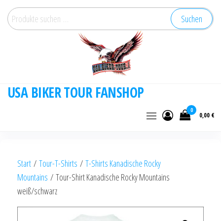
Zum
Suchen
Suchen
Inhalt
nach:
springen
USA BIKER TOUR FANSHOP
0
0,00 €
Start
/
Tour-T-Shirts
/
T-Shirts Kanadische Rocky
Mountains
/ Tour-Shirt Kanadische Rocky Mountains
weiß/schwarz