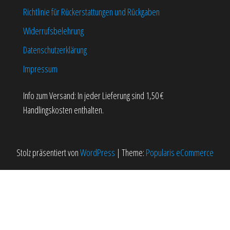
werden
werden
Richtlinie für Rückerstattungen und Rückgaben
Widerrufsbelehrung
Datenschutzerklärung
Impressum
Info zum Versand: In jeder Lieferung sind 1,50 €
Handlingskosten enthalten.
Stolz präsentiert von
WordPress
|
Theme:
Popularis eCommerce