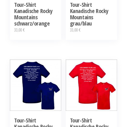
Tour-Shirt
Tour-Shirt
Kanadische Rocky
Kanadische Rocky
Mountains
Mountains
schwarz/orange
grau/blau
33,00
€
33,00
€
Dieses
Dieses
Produkt
Produkt
weist
weist
mehrere
mehrere
Varianten
Varianten
auf.
auf.
Die
Die
Optionen
Optionen
können
können
auf
auf
der
der
Tour-Shirt
Tour-Shirt
Kanadische Rocky
Kanadische Rocky
Produktseite
Produktseite