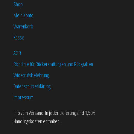
Die
Optionen
Shop
Optionen
können
Mein Konto
können
auf
Warenkorb
auf
der
der
Produktseite
Kasse
Produktseite
gewählt
AGB
gewählt
werden
werden
Richtlinie für Rückerstattungen und Rückgaben
Widerrufsbelehrung
Datenschutzerklärung
Impressum
Info zum Versand: In jeder Lieferung sind 1,50 €
Handlingskosten enthalten.