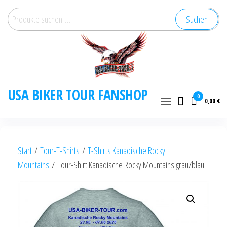
Zum
Suchen
Suchen
Inhalt
nach:
springen
USA BIKER TOUR FANSHOP
0
0,00 €
Start
/
Tour-T-Shirts
/
T-Shirts Kanadische Rocky
Mountains
/ Tour-Shirt Kanadische Rocky Mountains grau/blau