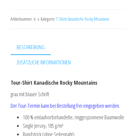
Kanadische
Rocky
Artikelnummer:
n. v.
Kategorie:
T-Shirts Kanadische Rocky Mountains
Mountains
grau/blau
Menge
BESCHREIBUNG
ZUSÄTZLICHE INFORMATIONEN
Tour-Shirt Kanadische Rocky Mountains
grau mit blauer Schrift
Der Tour-Termin kann bei Bestellung frei eingegeben werden.
100 % einlaufvorbehandelte, ringgesponnene Baumwolle
Single Jersey, 185 g/m²
Rundstrick (ohne Seitennaht)