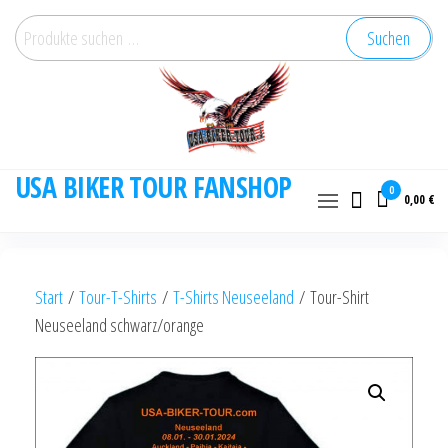
Zum
Suchen
Suchen
Inhalt
nach:
springen
USA BIKER TOUR FANSHOP
0
0,00 €
Start
/
Tour-T-Shirts
/
T-Shirts Neuseeland
/ Tour-Shirt
Neuseeland schwarz/orange