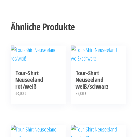
Ähnliche Produkte
Tour-Shirt
Tour-Shirt
Neuseeland
Neuseeland
rot/weiß
weiß/schwarz
33,00
€
33,00
€
Dieses
Dieses
Produkt
Produkt
weist
weist
mehrere
mehrere