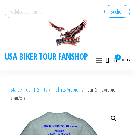
Zum
Suchen
Suchen
Inhalt
nach:
springen
USA BIKER TOUR FANSHOP
0
0,00 €
Start
/
Tour-T-Shirts
/
T-Shirts Arabien
/ Tour-Shirt Arabien
grau/blau