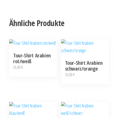
Ähnliche Produkte
Tour-Shirt Arabien
rot/weiß
Tour-Shirt Arabien
33,00
€
schwarz/orange
33,00
€
Dieses
Produkt
Dieses
weist
Produkt
mehrere
weist
Varianten
mehrere
auf.
Varianten