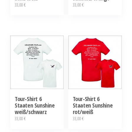
33,00
€
33,00
€
Dieses
Dieses
Produkt
Produkt
weist
weist
mehrere
mehrere
Varianten
Varianten
auf.
auf.
Die
Die
Optionen
Optionen
können
können
auf
auf
der
der
Tour-Shirt 6
Tour-Shirt 6
Staaten Sunshine
Staaten Sunshine
Produktseite
Produktseite
weiß/schwarz
rot/weiß
gewählt
gewählt
33,00
€
33,00
€
werden
werden
Dieses
Dieses