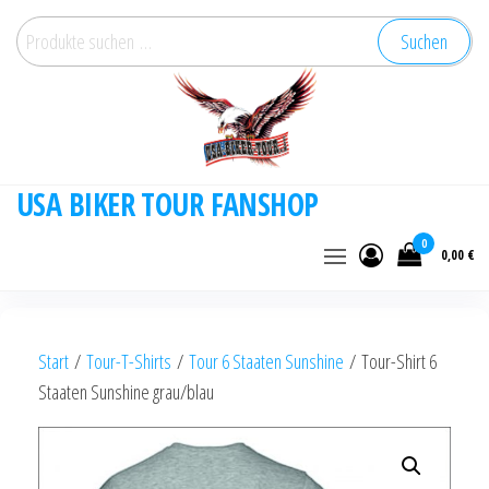
Zum
Suchen
Suchen
Inhalt
nach:
springen
USA BIKER TOUR FANSHOP
0
0,00 €
Start
/
Tour-T-Shirts
/
Tour 6 Staaten Sunshine
/ Tour-Shirt 6
Staaten Sunshine grau/blau