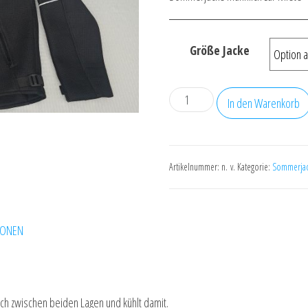
Größe Jacke
Sommerjacke
In den Warenkorb
männlich
zur
Miete
Artikelnummer:
n. v.
Kategorie:
Sommerja
Menge
IONEN
sich zwischen beiden Lagen und kühlt damit.